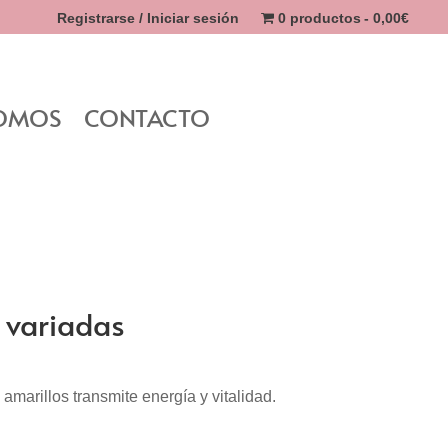
Registrarse / Iniciar sesión
0 productos
0,00€
SOMOS
CONTACTO
 variadas
amarillos transmite energía y vitalidad.