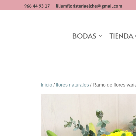
966 44 93 17
liliumfloristeriaelche@gmail.com
BODAS
TIENDA
Inicio
/
flores naturales
/ Ramo de flores var