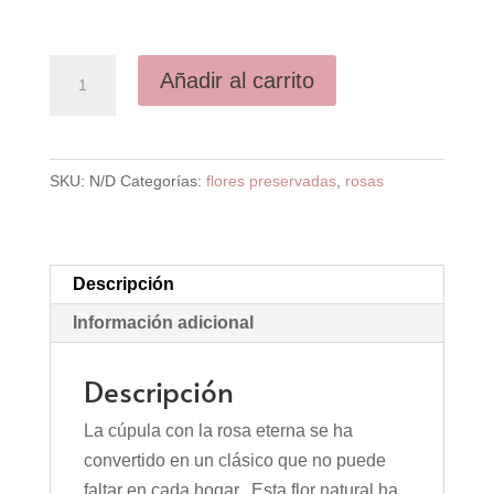
Rosa
Añadir al carrito
Eterna
-
Cúpula
SKU:
N/D
Categorías:
flores preservadas
,
rosas
Grande
cantidad
Descripción
Información adicional
Descripción
La cúpula con la rosa eterna se ha
convertido en un clásico que no puede
faltar en cada hogar. Esta flor natural ha