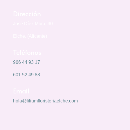
Dirección
José Díez Mora, 30
Elche, (Alicante)
Teléfonos
966 44 93 17
601 52 49 88
Email
hola@liliumfloristeriaelche.com