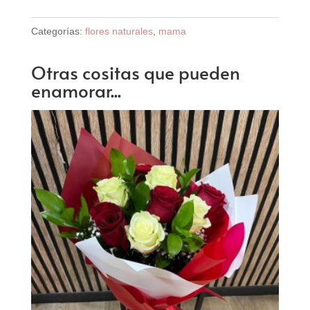
Campestres
Categorías:
flores naturales
,
mama
"Te
quiero
Otras cositas que pueden
Mamá"
enamorar...
cantidad