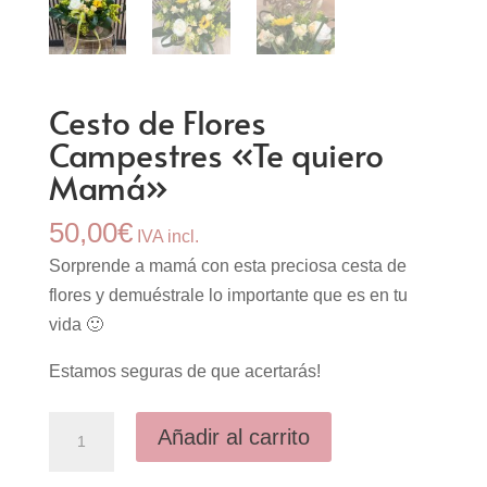
Cesto de Flores
Campestres «Te quiero
Mamá»
50,00
€
IVA incl.
Sorprende a mamá con esta preciosa cesta de
flores y demuéstrale lo importante que es en tu
vida 🙂
Estamos seguras de que acertarás!
Cesto
Añadir al carrito
de
Flores