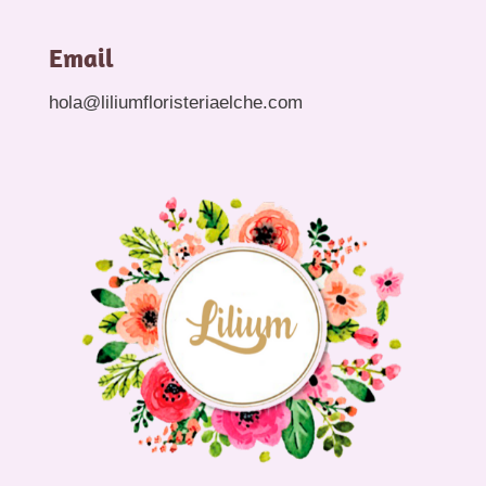
Email
hola@liliumfloristeriaelche.com